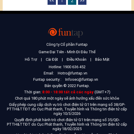
<<
1
2
>>
Công ty Cổ phần Funtap
Game Đại Tiên - Mình Đi Đâu Thế
Hỗ Trợ
|
Cài Đặt
|
Điều Khoản
|
Bảo Mật
Hotline: 1900 636 452
Email:
Hotro@funtap.vn
Funtap security :
Infosec@funtap.vn
Bản quyền © 2022 Funtap.
Thời gian:
8:00 - 18:00 tất cả các ngày
(GMT+7)
Chơi quá 180 phút một ngày sẽ ảnh hưởng xấu đến sức khỏe
Giấy phép cung cấp dịch vụ trò chơi điện tử G1 trên mạng số 38/GP-
PTTH&TTĐT do Cục Phát thanh, Truyền hình và Thông tin điện tử cấp
ngày 10/3/2026
Quyết định phát hành trò chơi điện tử G1 trên mạng số 35/QĐ-
PTTH&TTĐT do Cục Phát thanh, Truyền hình và Thông tin điện tử cấp
ngày 18/02/2025