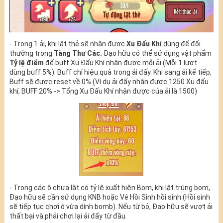
- Trong 1 ải, khi lật thẻ sẽ nhận được
Xu Đấu Khí
dùng để đổi
thưởng trong
Tàng Thư Các.
Đạo hữu có thể sử dụng vật phẩm
Tỷ lệ điểm
để buff Xu Đấu Khí nhận được mỗi ải (Mỗi 1 lượt
dùng buff 5%). Buff chỉ hiệu quả trong ải đấy. Khi sang ải kế tiếp,
Buff sẽ được reset về 0% (Ví dụ ải đấy nhận được 1250 Xu đấu
khí, BUFF 20% -> Tổng Xu Đấu Khí nhận được của ải là 1500)
- Trong các ô chưa lật có tỷ lệ xuất hiện Bom, khi lật trúng bom,
Đạo hữu sẽ cần sử dụng KNB hoặc Vé Hồi Sinh hồi sinh (Hồi sinh
sẽ tiếp tục chơi ô vừa dính bomb). Nếu từ bỏ, Đạo hữu sẽ vượt ải
thất bại và phải chơi lại ải đấy từ đầu.