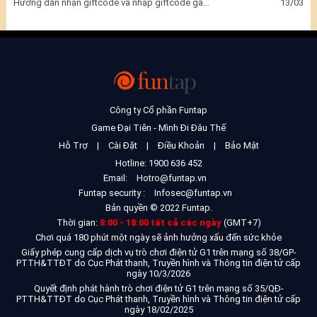
Hướng dẫn nhận giftcode và nhập giftcode game Đại Tiên Mình Đi Đâu Thế
13/03
Công ty Cổ phần Funtap
Game Đại Tiên - Mình Đi Đâu Thế
Hỗ Trợ
|
Cài Đặt
|
Điều Khoản
|
Bảo Mật
Hotline: 1900 636 452
Email:
Hotro@funtap.vn
Funtap security :
Infosec@funtap.vn
Bản quyền © 2022 Funtap.
Thời gian:
8:00 - 18:00 tất cả các ngày
(GMT+7)
Chơi quá 180 phút một ngày sẽ ảnh hưởng xấu đến sức khỏe
Giấy phép cung cấp dịch vụ trò chơi điện tử G1 trên mạng số 38/GP-
PTTH&TTĐT do Cục Phát thanh, Truyền hình và Thông tin điện tử cấp
ngày 10/3/2026
Quyết định phát hành trò chơi điện tử G1 trên mạng số 35/QĐ-
PTTH&TTĐT do Cục Phát thanh, Truyền hình và Thông tin điện tử cấp
ngày 18/02/2025